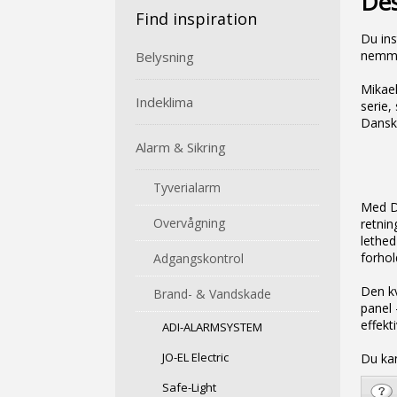
Des
​Find inspiration
Du ins
nemmer
Belysning
Mikael
Indeklima
serie,
Dansk 
Alarm & Sikring
Tyverialarm
Med De
Overvågning
retnin
lethed
forhol
Adgangskontrol
Den kv
Brand- & Vandskade
panel 
effekt
ADI-ALARMSYSTEM
JO-EL Electric
Du ka
Safe-Light