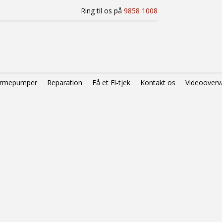
Ring til os på
9858 1008
varmepumper
Reparation
Få et El-tjek
Kontakt os
Videooverv