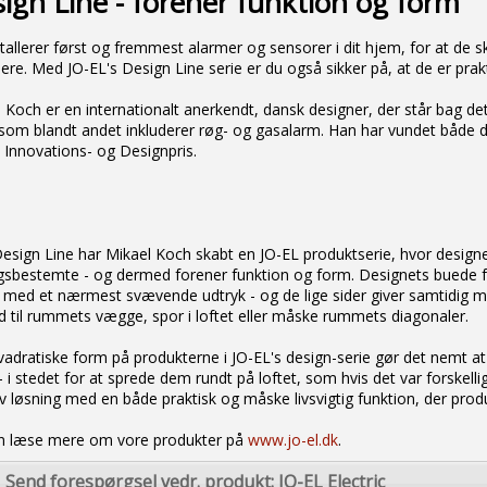
ign Line - forener funktion og form
tallerer først og fremmest alarmer og sensorer i dit hjem, for at de 
e. Med JO-EL's Design Line serie er du også sikker på, at de er pr
 Koch er en internationalt anerkendt, dansk designer, der står bag det 
 som blandt andet inkluderer røg- og gasalarm. Han har vundet både da
Innovations- og Designpris.
sign Line har Mikael Koch skabt en JO-EL produktserie, hvor designe
gsbestemte - og dermed forener funktion og form. Designets buede
 med et nærmest svævende udtryk - og de lige sider giver samtidig mu
d til rummets vægge, spor i loftet eller måske rummets diagonaler.
adratiske form på produkterne i JO-EL's design-serie gør det nemt at
- i stedet for at sprede dem rundt på loftet, som hvis det var fors
iv løsning med en både praktisk og måske livsvigtig funktion, der produ
n læse mere om vore produkter på
www.jo-el.dk
.
Send forespørgsel vedr. produkt: JO-EL Electric