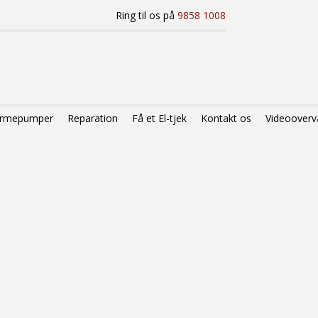
Ring til os på
9858 1008
varmepumper
Reparation
Få et El-tjek
Kontakt os
Videooverv