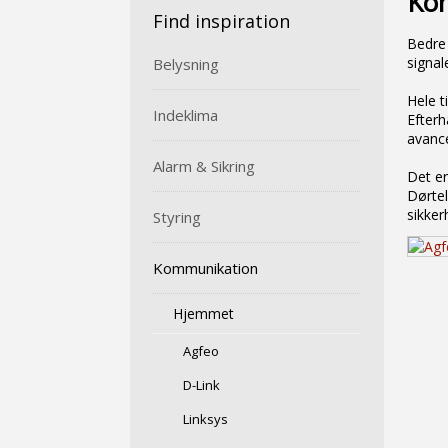
Ko
​Find inspiration
Bedre 
signal
Belysning
Hele t
Indeklima
Efterh
avance
Alarm & Sikring
Det er
Dørtel
sikke
Styring
Kommunikation
Hjemmet
Agfeo
D-Link
Linksys