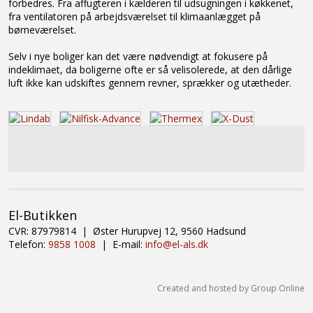
forbedres. Fra affugteren i kælderen til udsugningen i køkkenet,
fra ventilatoren på arbejdsværelset til klimaanlægget på
børneværelset.
Selv i nye boliger kan det være nødvendigt at fokusere på
indeklimaet, da boligerne ofte er så velisolerede, at den dårlige
luft ikke kan udskiftes gennem revner, sprækker og utætheder.
​El-Butikken
CVR: 87979814 | Øster Hurupvej 12, 9560 Hadsund
Telefon:
9858 1008
| E-mail:
info@el-als.dk
Created and hosted by Group Online