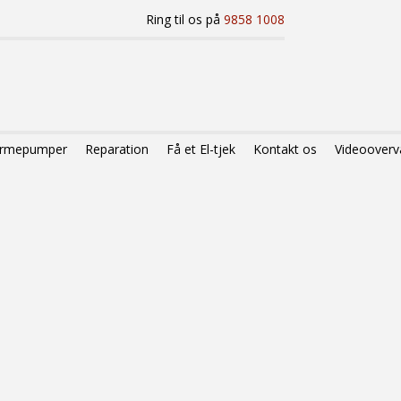
Ring til os på
9858 1008
varmepumper
Reparation
Få et El-tjek
Kontakt os
Videooverv