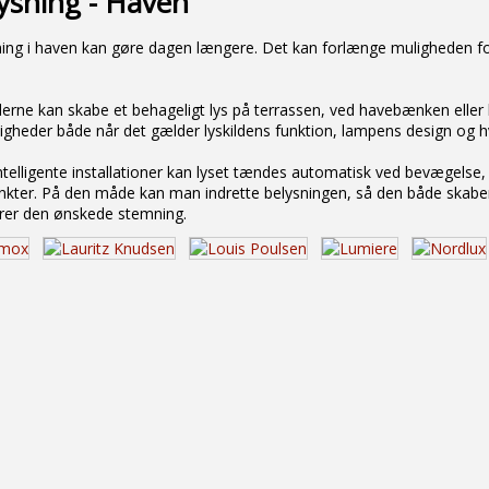
ysning - Haven
ing i haven kan gøre dagen længere. Det kan forlænge muligheden fo
derne kan skabe et behageligt lys på terrassen, ved havebænken eller 
igheder både når det gælder lyskildens funktion, lampens design og hv
telligente installationer kan lyset tændes automatisk ved bevægelse, 
nkter. På den måde kan man indrette belysningen, så den både skaber
rer den ønskede stemning.