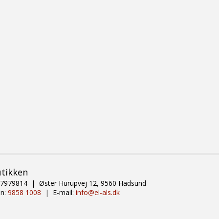
utikken
87979814 | Øster Hurupvej 12, 9560 Hadsund
on:
9858 1008
| E-mail:
info@el-als.dk