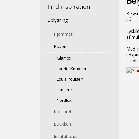
Bel
​Find inspiration
Belysn
på.
Belysning
Lyskil
Hjemmet
af mul
Haven
Med in
tidspu
Glamox
etable
Lauritz Knudsen
Louis Poulsen
Lumiere
Nordlux
Kontoret
Butikken
Institutionen